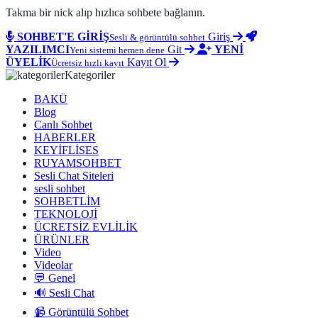
Takma bir nick alıp hızlıca sohbete bağlanın.
SOHBET'E GİRİŞ
Giriş
Sesli & görüntülü sohbet
YAZILIMCI
Git
YENİ
Yeni sistemi hemen dene
ÜYELİK
Kayıt Ol
Ücretsiz hızlı kayıt
Kategoriler
BAKÜ
Blog
Canlı Sohbet
HABERLER
KEYİFLİSES
RUYAMSOHBET
Sesli Chat Siteleri
sesli sohbet
SOHBETLİM
TEKNOLOJİ
ÜCRETSİZ EVLİLİK
ÜRÜNLER
Video
Videolar
💬 Genel
🔊 Sesli Chat
📹 Görüntülü Sohbet