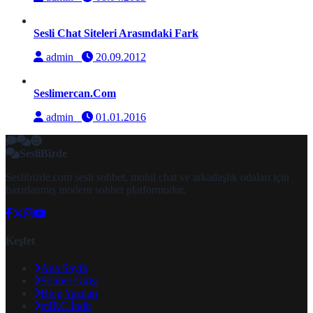
Sesli Chat Siteleri Arasındaki Fark
admin
20.09.2012
Seslimercan.Com
admin
01.01.2016
SesliBizde
Seslibizde.com sesli sohbet, mobil chat ve arkadaşlık odaları için
hazırlanmış modern sohbet platformudur.
Keşfet
Ana Sayfa
Sohbet Girişi
Blog Yazıları
mIRC İndir