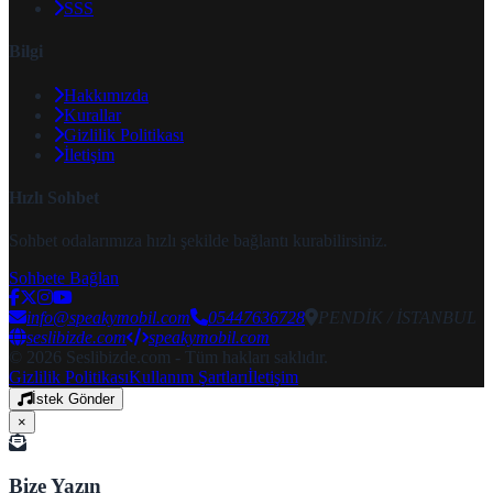
SSS
Bilgi
Hakkımızda
Kurallar
Gizlilik Politikası
İletişim
Hızlı Sohbet
Sohbet odalarımıza hızlı şekilde bağlantı kurabilirsiniz.
Sohbete Bağlan
info@speakymobil.com
05447636728
PENDİK / İSTANBUL
seslibizde.com
speakymobil.com
© 2026 Seslibizde.com - Tüm hakları saklıdır.
Gizlilik Politikası
Kullanım Şartları
İletişim
İstek Gönder
×
Bize Yazın