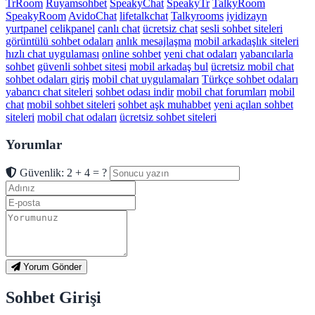
TrRoom
Ruyamsohbet
SpeakyChat
SpeakyTr
TalkyRoom
SpeakyRoom
AvidoChat
lifetalkchat
Talkyrooms
iyidizayn
yurtpanel
celikpanel
canlı chat
ücretsiz chat
sesli sohbet siteleri
görüntülü sohbet odaları
anlık mesajlaşma
mobil arkadaşlık siteleri
hızlı chat uygulaması
online sohbet
yeni chat odaları
yabancılarla
sohbet
güvenli sohbet sitesi
mobil arkadaş bul
ücretsiz mobil chat
sohbet odaları giriş
mobil chat uygulamaları
Türkçe sohbet odaları
yabancı chat siteleri
sohbet odası indir
mobil chat forumları
mobil
chat
mobil sohbet siteleri
sohbet aşk muhabbet
yeni açılan sohbet
siteleri
mobil chat odaları
ücretsiz sohbet siteleri
Yorumlar
Güvenlik: 2 + 4 = ?
Yorum Gönder
Sohbet Girişi