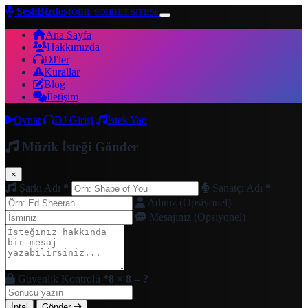
SesliBizde
MOBİL SOHBET SİTESİ
Ana Sayfa
Hakkımızda
DJ'ler
Kurallar
Blog
İletişim
Oynat
DJ Girişi
İstek Yap
Müzik İsteği Gönder
×
Şarkı Adı
*
Sanatçı Adı
*
Adınız (Opsiyonel)
Mesajınız (Opsiyonel)
Güvenlik Kontrolü
*
8 × 8 = ?
İptal
Gönder