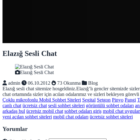
Elazığ Sesli Chat
Elazığ Sesli Chat
admin
06.10.2012
73 Okunma
Blog
Elazığ sesli chat sitemize hosgeldiniz.Elazığ’lı gencler sitemizde sizl
chat ortamında sizler için acılan odalarımız ve sizleri bekleyen görevli
Çoklu mikrofonlu Mobil Sohbet Siteleri
Segital
Setgon
Pinyo
Pangi
T
canlı chat
ücretsiz chat
sesli sohbet siteleri
görüntülü sohbet odaları
an
arkadaş bul
ücretsiz mobil chat
sohbet odaları giriş
mobil chat uygulam
yeni açılan sohbet siteleri
mobil chat odaları
ücretsiz sohbet siteleri
Yorumlar