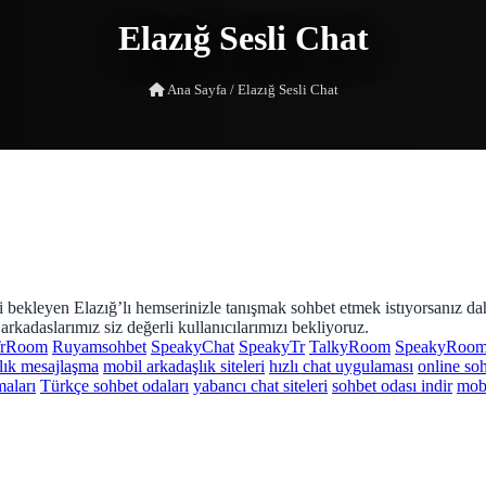
Elazığ Sesli Chat
Ana Sayfa
/
Elazığ Sesli Chat
eri bekleyen Elazığ’lı hemserinizle tanışmak sohbet etmek istıyorsanız da
 arkadaslarımız siz değerli kullanıcılarımızı bekliyoruz.
rRoom
Ruyamsohbet
SpeakyChat
SpeakyTr
TalkyRoom
SpeakyRoo
lık mesajlaşma
mobil arkadaşlık siteleri
hızlı chat uygulaması
online so
aları
Türkçe sohbet odaları
yabancı chat siteleri
sohbet odası indir
mobi