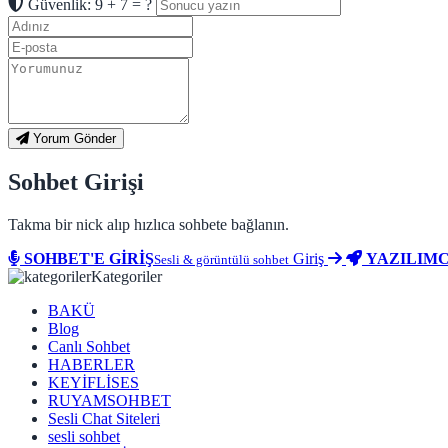
Güvenlik: 9 + 7 = ?
Yorum Gönder
Sohbet Girişi
Takma bir nick alıp hızlıca sohbete bağlanın.
SOHBET'E GİRİŞ
Giriş
YAZILIMC
Sesli & görüntülü sohbet
Kategoriler
BAKÜ
Blog
Canlı Sohbet
HABERLER
KEYİFLİSES
RUYAMSOHBET
Sesli Chat Siteleri
sesli sohbet