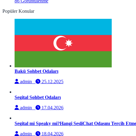
86 Görüntülenme
Popüler Konular
Bakü Sohbet Odaları
admin
25.12.2025
Segital Sohbet Odaları
admin
17.04.2026
Segital mi Speaky mi?Hangi SesliChat Odasını Tercih Etmel
admin
18.04.2026