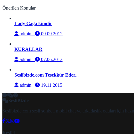
Önerilen Konular
Lady Gaga kimdir
admin
09.09.2012
KURALLAR
admin
07.06.2013
Seslibizde.com Tesekkür Eder...
admin
19.11.2015
SesliBizde
Seslibizde.com sesli sohbet, mobil chat ve arkadaşlık odaları için ha
Keşfet