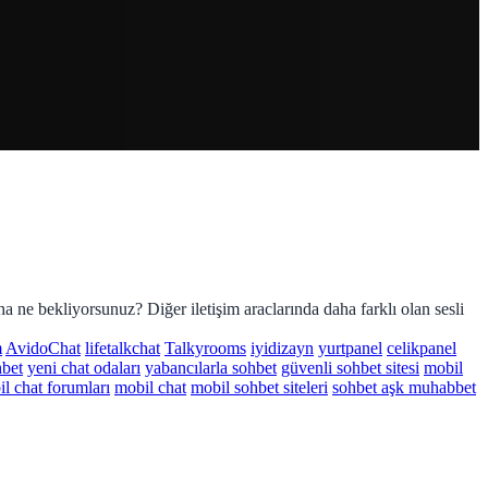
ha ne bekliyorsunuz? Diğer iletişim araclarında daha farklı olan sesli
m
AvidoChat
lifetalkchat
Talkyrooms
iyidizayn
yurtpanel
celikpanel
hbet
yeni chat odaları
yabancılarla sohbet
güvenli sohbet sitesi
mobil
l chat forumları
mobil chat
mobil sohbet siteleri
sohbet aşk muhabbet