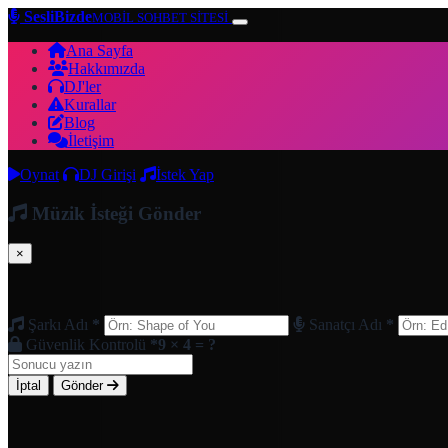
SesliBizde
MOBİL SOHBET SİTESİ
Ana Sayfa
Hakkımızda
DJ'ler
Kurallar
Blog
İletişim
Oynat
DJ Girişi
İstek Yap
Müzik İsteği Gönder
×
Şarkı Adı
*
Sanatçı Adı
*
Güvenlik Kontrolü
*
9 × 4 = ?
İptal
Gönder