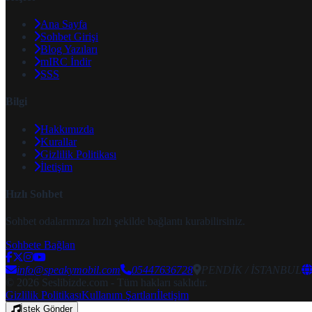
Ana Sayfa
Sohbet Girişi
Blog Yazıları
mIRC İndir
SSS
Bilgi
Hakkımızda
Kurallar
Gizlilik Politikası
İletişim
Hızlı Sohbet
Sohbet odalarımıza hızlı şekilde bağlantı kurabilirsiniz.
Sohbete Bağlan
info@speakymobil.com
05447636728
PENDİK / İSTANBUL
© 2026 Seslibizde.com - Tüm hakları saklıdır.
Gizlilik Politikası
Kullanım Şartları
İletişim
İstek Gönder