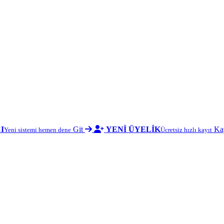
I
Git
YENİ ÜYELİK
Ka
Yeni sistemi hemen dene
Ücretsiz hızlı kayıt