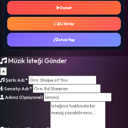
Oynat
DJ Girişi
İstek Yap
Müzik İsteği Gönder
×
Şarkı Adı
*
Sanatçı Adı
*
Adınız (Opsiyonel)