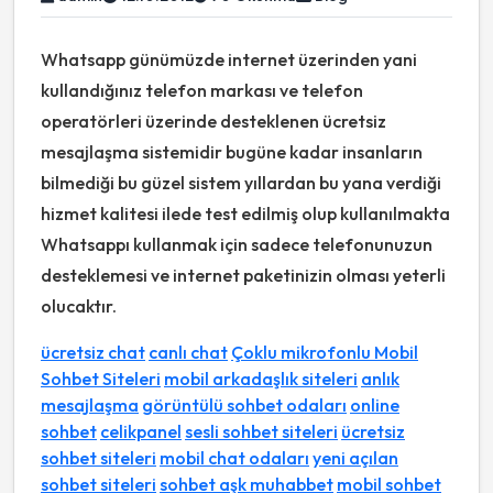
Whatsapp günümüzde internet üzerinden yani
kullandığınız telefon markası ve telefon
operatörleri üzerinde desteklenen ücretsiz
mesajlaşma sistemidir bugüne kadar insanların
bilmediği bu güzel sistem yıllardan bu yana verdiği
hizmet kalitesi ilede test edilmiş olup kullanılmakta
Whatsappı kullanmak için sadece telefonunuzun
desteklemesi ve internet paketinizin olması yeterli
olucaktır.
ücretsiz chat
canlı chat
Çoklu mikrofonlu Mobil
Sohbet Siteleri
mobil arkadaşlık siteleri
anlık
mesajlaşma
görüntülü sohbet odaları
online
sohbet
celikpanel
sesli sohbet siteleri
ücretsiz
sohbet siteleri
mobil chat odaları
yeni açılan
sohbet siteleri
sohbet aşk muhabbet
mobil sohbet