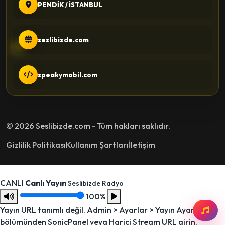
PENDİK / İSTANBUL
seslibizde.com
speakymobil.com
© 2026 Seslibizde.com - Tüm hakları saklıdır.
Gizlilik Politikası
Kullanım Şartları
İletişim
CANLI
Canlı Yayın
Seslibizde Radyo
100%
Yayın URL tanımlı değil. Admin > Ayarlar > Yayın Ayarları
bölümünden SonicPanel veya Harici Stream URL girin.