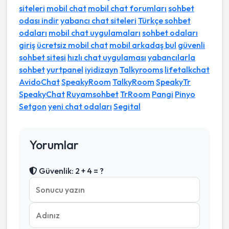
siteleri
mobil chat
mobil chat forumları
sohbet
odası indir
yabancı chat siteleri
Türkçe sohbet
odaları
mobil chat uygulamaları
sohbet odaları
giriş
ücretsiz mobil chat
mobil arkadaş bul
güvenli
sohbet sitesi
hızlı chat uygulaması
yabancılarla
sohbet
yurtpanel
iyidizayn
Talkyrooms
lifetalkchat
AvidoChat
SpeakyRoom
TalkyRoom
SpeakyTr
SpeakyChat
Ruyamsohbet
TrRoom
Pangi
Pinyo
Setgon
yeni chat odaları
Segital
Yorumlar
Güvenlik: 2 + 4 = ?