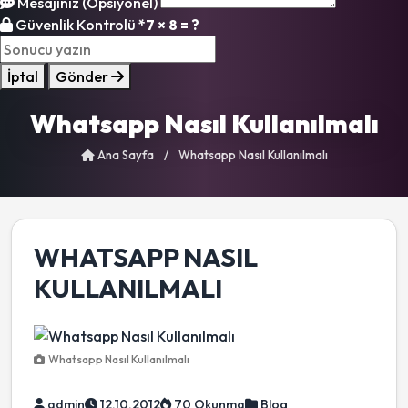
Mesajınız (Opsiyonel)
Güvenlik Kontrolü
*
7 × 8 = ?
İptal
Gönder
Whatsapp Nasıl Kullanılmalı
Ana Sayfa
/
Whatsapp Nasıl Kullanılmalı
WHATSAPP NASIL
KULLANILMALI
Whatsapp Nasıl Kullanılmalı
admin
12.10.2012
70 Okunma
Blog