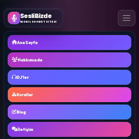
SesliBizde
MOBİL SOHBET SİTESİ
Ana Sayfa
Hakkımızda
DJ'ler
Kurallar
Blog
İletişim