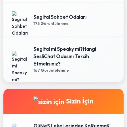
Segital Sohbet Odaları
175 Görüntülenme
Segital mi Speaky mi?Hangi
SesliChat Odasını Tercih
Etmelisiniz?
167 Görüntülenme
Sizin İçin
GüNeŞ LekeLerinden KoRunmaK