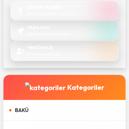
SOHBET'E GİRİŞ
Sesli & görüntülü sohbet
YAZILIMCI
Yeni sistemi hemen dene
YENİ ÜYELİK
Ücretsiz hızlı kayıt
Kategoriler
BAKÜ