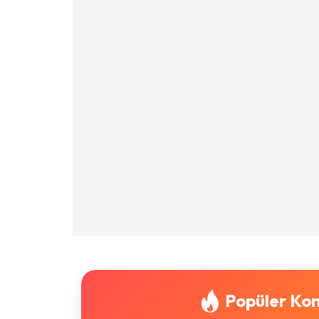
Popüler Kon