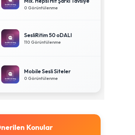
Mix. Hepsi Hit Şarkı Tavsiye
0 Görüntülenme
SesliRitim 50 oDALI
110 Görüntülenme
Mobile Sesli Siteler
0 Görüntülenme
nerilen Konular