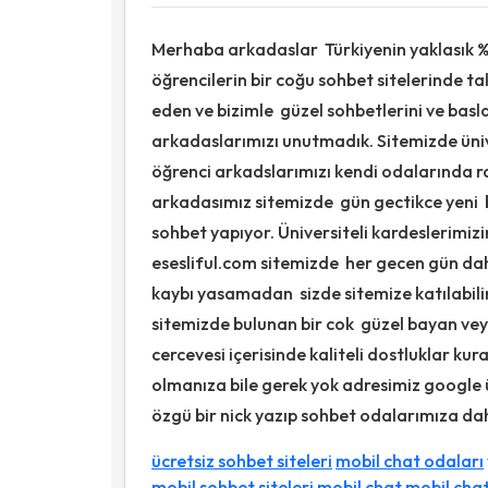
Merhaba arkadaslar Türkiyenin yaklasık %10
öğrencilerin bir coğu sohbet sitelerinde tak
eden ve bizimle güzel sohbetlerini ve basl
arkadaslarımızı unutmadık. Sitemizde üniv
öğrenci arkadslarımızı kendi odalarında ra
arkadasımız sitemizde gün gectikce yeni b
sohbet yapıyor. Üniversiteli kardeslerimiz
esesliful.com sitemizde her gecen gün daha
kaybı yasamadan sizde sitemize katılabilir
sitemizde bulunan bir cok güzel bayan veya 
cercevesi içerisinde kaliteli dostluklar ku
olmanıza bile gerek yok adresimiz google
özgü bir nick yazıp sohbet odalarımıza dahi
ücretsiz sohbet siteleri
mobil chat odaları
mobil sohbet siteleri
mobil chat
mobil cha