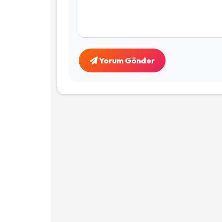
Yorum Gönder