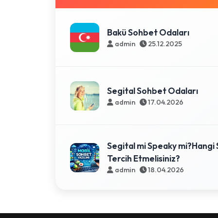
Bakü Sohbet Odaları
admin
25.12.2025
Segital Sohbet Odaları
admin
17.04.2026
Segital mi Speaky mi?Hangi 
Tercih Etmelisiniz?
admin
18.04.2026