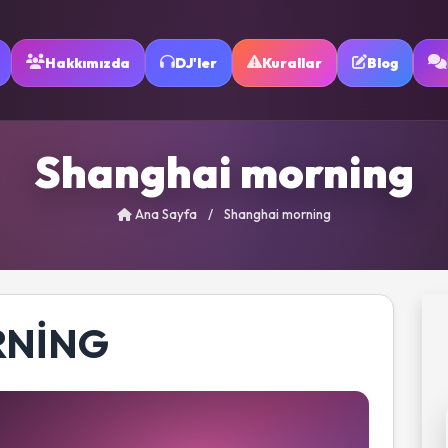
Hakkımızda
DJ'ler
Kurallar
Blog
Shanghai morning
Ana Sayfa
/
Shanghai morning
RNING