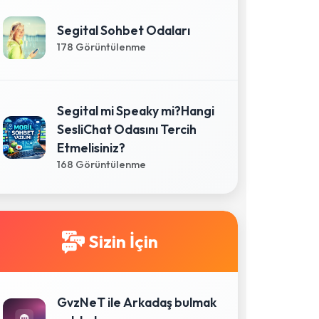
Segital Sohbet Odaları
178 Görüntülenme
Segital mi Speaky mi?Hangi
SesliChat Odasını Tercih
Etmelisiniz?
168 Görüntülenme
Sizin İçin
GvzNeT ile Arkadaş bulmak