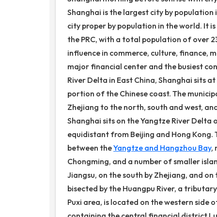
Shanghai is the largest city by population 
city proper by population in the world. It i
the PRC, with a total population of over 23 m
influence in commerce, culture, finance, me
major financial center and the busiest con
River Delta in East China, Shanghai sits a
portion of the Chinese coast. The municip
Zhejiang to the north, south and west, and
Shanghai sits on the Yangtze River Delta o
equidistant from Beijing and Hong Kong. T
between the
Yangtze and Hangzhou Bay
,
Chongming, and a number of smaller island
Jiangsu, on the south by Zhejiang, and on t
bisected by the Huangpu River, a tributary 
Puxi area, is located on the western side
containing the central financial district 