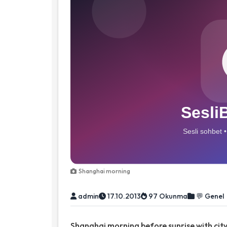
Shanghai morning
admin
17.10.2013
97 Okunma
💬 Genel
Shanghai morning before sunrise with city