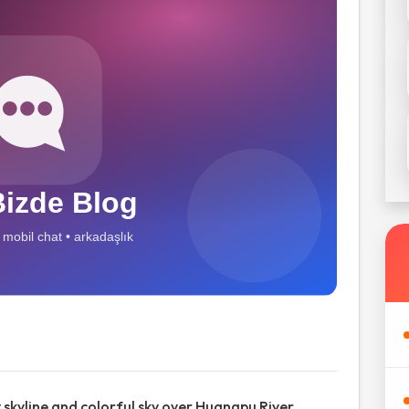
 skyline and colorful sky over Huangpu River.