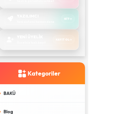
Sesli & görüntülü sohbet
YAZILIMCI
GIT
Yeni sistemi hemen dene
YENİ ÜYELİK
KAYIT OL
Ücretsiz hızlı kayıt
Kategoriler
BAKÜ
Blog