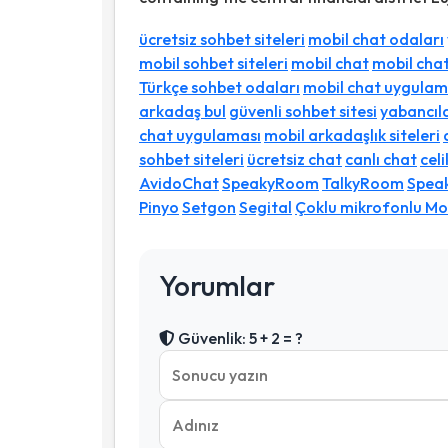
ücretsiz sohbet siteleri
mobil chat odaları
mobil sohbet siteleri
mobil chat
mobil cha
Türkçe sohbet odaları
mobil chat uygulam
arkadaş bul
güvenli sohbet sitesi
yabancıl
chat uygulaması
mobil arkadaşlık siteleri
sohbet siteleri
ücretsiz chat
canlı chat
cel
AvidoChat
SpeakyRoom
TalkyRoom
Spea
Pinyo
Setgon
Segital
Çoklu mikrofonlu Mob
Yorumlar
Güvenlik: 5 + 2 = ?