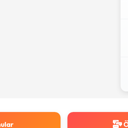
ular
Ö