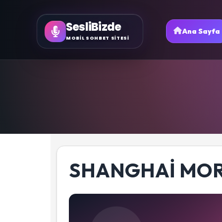
SesliBizde
Ana Sayfa
MOBİL SOHBET SİTESİ
SHANGHAI MO