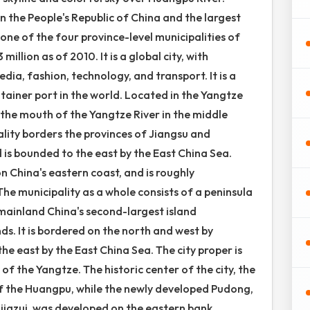
in the People's Republic of China and the largest
s one of the four province-level municipalities of
illion as of 2010. It is a global city, with
dia, fashion, technology, and transport. It is a
tainer port in the world. Located in the Yangtze
t the mouth of the Yangtze River in the middle
ality borders the provinces of Jiangsu and
 is bounded to the east by the East China Sea.
n China's eastern coast, and is roughly
he municipality as a whole consists of a peninsula
 mainland China's second-largest island
s. It is bordered on the north and west by
he east by the East China Sea. The city proper is
of the Yangtze. The historic center of the city, the
 of the Huangpu, while the newly developed Pudong,
Lujiazui, was developed on the eastern bank.