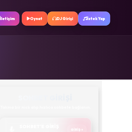
İletişim
Oynat
DJ Girişi
İstek Yap
SOHBET GIRIŞI
Takma bir nick alıp hızlıca sohbete bağlanın.
SOHBET'E GİRİŞ
GIRIŞ