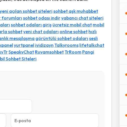
yeni açılan sohbet siteleri
sohbet aşk muhabbet
t forumları
sohbet odası indir
yabancı chat siteleri
aları
sohbet odaları giriş
ücretsiz mobil chat
mobil
arla sohbet
yeni chat odaları
online sohbet
hızlı
anlık mesajlaşma
görüntülü sohbet odaları
sesli
ikpanel
yurtpanel
iyidizayn
Talkyrooms
lifetalkchat
kyTr
SpeakyChat
Ruyamsohbet
TrRoom
Pangi
il Sohbet Siteleri