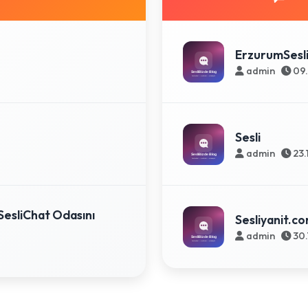
ErzurumSesl
admin
09.
Sesli
admin
23.
SesliChat Odasını
Sesliyanit.c
admin
30.