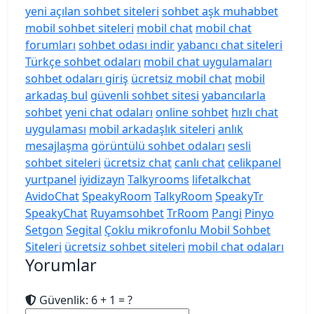
yeni açılan sohbet siteleri
sohbet aşk muhabbet
mobil sohbet siteleri
mobil chat
mobil chat
forumları
sohbet odası indir
yabancı chat siteleri
Türkçe sohbet odaları
mobil chat uygulamaları
sohbet odaları giriş
ücretsiz mobil chat
mobil
arkadaş bul
güvenli sohbet sitesi
yabancılarla
sohbet
yeni chat odaları
online sohbet
hızlı chat
uygulaması
mobil arkadaşlık siteleri
anlık
mesajlaşma
görüntülü sohbet odaları
sesli
sohbet siteleri
ücretsiz chat
canlı chat
celikpanel
yurtpanel
iyidizayn
Talkyrooms
lifetalkchat
AvidoChat
SpeakyRoom
TalkyRoom
SpeakyTr
SpeakyChat
Ruyamsohbet
TrRoom
Pangi
Pinyo
Setgon
Segital
Çoklu mikrofonlu Mobil Sohbet
Siteleri
ücretsiz sohbet siteleri
mobil chat odaları
Yorumlar
Güvenlik: 6 + 1 = ?