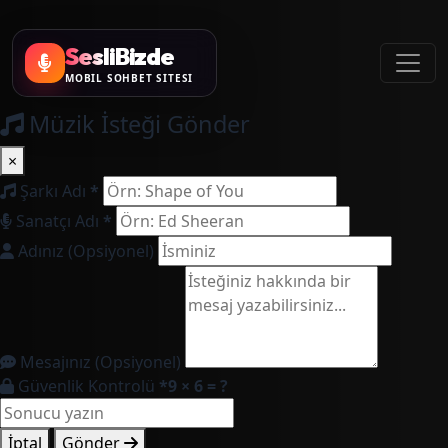
SesliBizde
MOBİL SOHBET SİTESİ
Müzik İsteği Gönder
×
Şarkı Adı
*
Sanatçı Adı
*
Adınız (Opsiyonel)
Mesajınız (Opsiyonel)
Güvenlik Kontrolü
*
9 × 6 = ?
İptal
Gönder