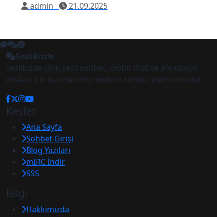
admin
21.09.2025
SesliBizde
Seslibizde.com sesli sohbet, mobil chat ve arkadaşlık
odaları için hazırlanmış modern sohbet platformudur.
Keşfet
Ana Sayfa
Sohbet Girişi
Blog Yazıları
mIRC İndir
SSS
Bilgi
Hakkımızda