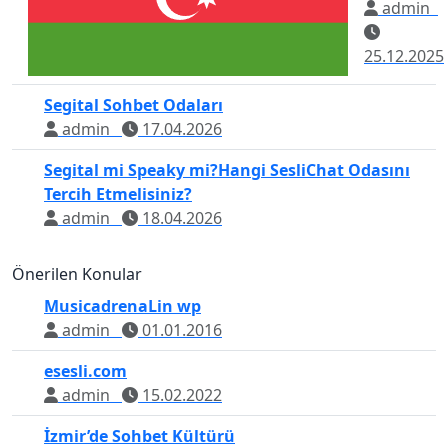
admin
25.12.2025
Segital Sohbet Odaları
admin
17.04.2026
Segital mi Speaky mi?Hangi SesliChat Odasını
Tercih Etmelisiniz?
admin
18.04.2026
Önerilen Konular
MusicadrenaLin wp
admin
01.01.2016
esesli.com
admin
15.02.2022
İzmir’de Sohbet Kültürü