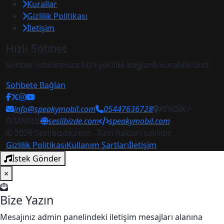
Kurallar
Gizlilik Politikası
İletişim
Hızlı Sohbet
Sohbet odalarımıza hızlı şekilde bağlantı kurabilirsiniz.
Sohbete Bağlan
info@speakymobil.com
05447636728
PENDİK /
İSTANBUL
seslibizde.com
speakymobil.com
© 2026 Seslibizde.com - Tüm hakları saklıdır.
Gizlilik Politikası
Kullanım Şartları
İletişim
İstek Gönder
×
Bize Yazın
Mesajınız admin panelindeki iletişim mesajları alanına