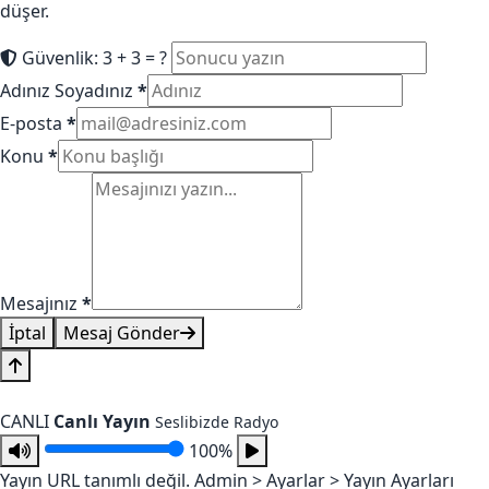
düşer.
Güvenlik: 3 + 3 = ?
Adınız Soyadınız
*
E-posta
*
Konu
*
Mesajınız
*
İptal
Mesaj Gönder
CANLI
Canlı Yayın
Seslibizde Radyo
100%
Yayın URL tanımlı değil. Admin > Ayarlar > Yayın Ayarları