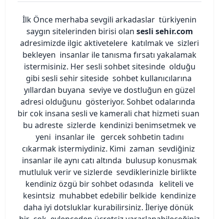
İlk Önce merhaba sevgili arkadaslar türkiyenin
saygın sitelerinden birisi olan
sesli sehir.com
adresimizde ilgic aktivetelere katılmak ve sizleri
bekleyen insanlar ile tanısma fırsatı yakalamak
istermisiniz. Her sesli sohbet sitesinde olduğu
gibi sesli sehir siteside sohbet kullanıcılarına
yıllardan buyana seviye ve dostluğun en güzel
adresi olduğunu gösteriyor. Sohbet odalarında
bir cok insana sesli ve kamerali chat hizmeti suan
bu adreste sizlerde kendinizi benimsetmek ve
yeni insanlar ile gercek sohbetin tadını
cıkarmak istermiydiniz. Kimi zaman sevdiğiniz
insanlar ile aynı catı altında bulusup konusmak
mutluluk verir ve sizlerde sevdiklerinizle birlikte
kendiniz özgü bir sohbet odasında keliteli ve
kesintsiz muhabbet edebilir belkide kendinize
daha iyi dotsluklar kurabilirsiniz. İleriye dönük
bir cok eylenceden ücretsiz yararlanabileceğiniz