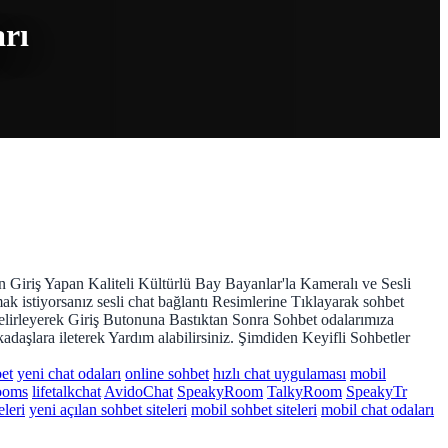
arı
n Giriş Yapan Kaliteli Kültürlü Bay Bayanlar'la Kameralı ve Sesli
k istiyorsanız sesli chat bağlantı Resimlerine Tıklayarak sohbet
 Belirleyerek Giriş Butonuna Bastıktan Sonra Sohbet odalarımıza
adaşlara ileterek Yardım alabilirsiniz. Şimdiden Keyifli Sohbetler
bet
yeni chat odaları
online sohbet
hızlı chat uygulaması
mobil
ooms
lifetalkchat
AvidoChat
SpeakyRoom
TalkyRoom
SpeakyTr
eleri
yeni açılan sohbet siteleri
mobil sohbet siteleri
mobil chat odaları