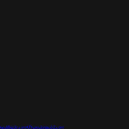
seslibizde.com
speakymobil.com