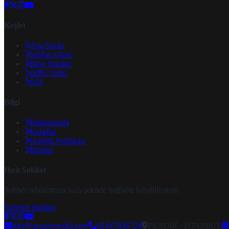
Keşfet
Ana Sayfa
Sohbet Girişi
Blog Yazıları
mIRC İndir
SSS
Bilgi
Hakkımızda
Kurallar
Gizlilik Politikası
İletişim
Hızlı Sohbet
Sohbet odalarımıza hızlı şekilde bağlantı kurabilirsiniz.
Sohbete Bağlan
info@speakymobil.com
05447636728
PENDİK / İSTANBUL