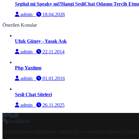
Segital mi Speaky mi?Hangi SesliChat Odasını Tercih Etmel
admin
18.04.2026
Önerilen Konular
Ufuk Güney - Yasak Aşk
admin
22.11.2014
Php Yazılımı
admin
01.01.2016
Sesli Chat Siteleri
admin
26.11.2025
SesliBizde
Seslibizde.com sesli sohbet, mobil chat ve arkadaşlık odaları için ha