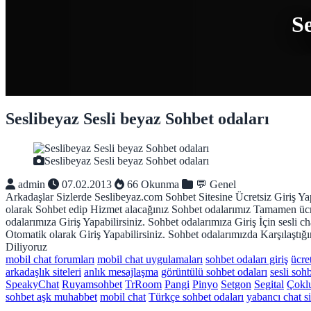
Se
Seslibeyaz Sesli beyaz Sohbet odaları
Seslibeyaz Sesli beyaz Sohbet odaları
admin
07.02.2013
66 Okunma
💬 Genel
Arkadaşlar Sizlerde Seslibeyaz.com Sohbet Sitesine Ücretsiz Giriş Yap
olarak Sohbet edip Hizmet alacağınız Sohbet odalarımız Tamamen ücrets
odalarımıza Giriş Yapabilirsiniz. Sohbet odalarımıza Giriş İçin sesli
Otomatik olarak Giriş Yapabilirsiniz. Sohbet odalarımızda Karşılaştığı
Diliyoruz
mobil chat forumları
mobil chat uygulamaları
sohbet odaları giriş
ücre
arkadaşlık siteleri
anlık mesajlaşma
görüntülü sohbet odaları
sesli sohb
SpeakyChat
Ruyamsohbet
TrRoom
Pangi
Pinyo
Setgon
Segital
Çoklu
sohbet aşk muhabbet
mobil chat
Türkçe sohbet odaları
yabancı chat si