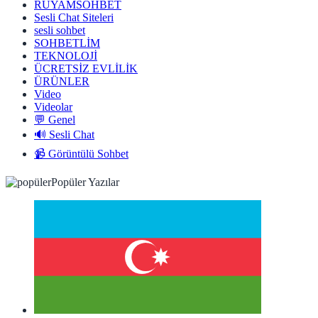
RUYAMSOHBET
Sesli Chat Siteleri
sesli sohbet
SOHBETLİM
TEKNOLOJİ
ÜCRETSİZ EVLİLİK
ÜRÜNLER
Video
Videolar
💬 Genel
🔊 Sesli Chat
📹 Görüntülü Sohbet
Popüler Yazılar