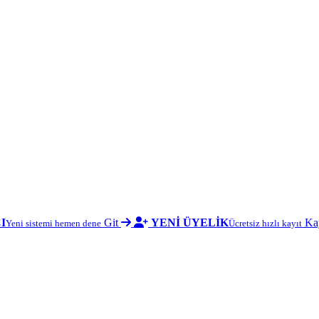
I
Git
YENİ ÜYELİK
Ka
Yeni sistemi hemen dene
Ücretsiz hızlı kayıt