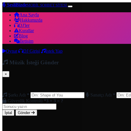
SesliBizde
MOBİL SOHBET SİTESİ
Ana Sayfa
Hakkımızda
DJ'ler
Kurallar
Blog
İletişim
Oynat
DJ Girişi
İstek Yap
Müzik İsteği Gönder
×
Şarkı Adı
*
Sanatçı Adı
*
Güvenlik Kontrolü
*
3 × 3 = ?
İptal
Gönder