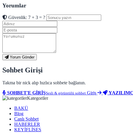
Yorumlar
Güvenlik: 7 + 3 = ?
Yorum Gönder
Sohbet Girişi
Takma bir nick alıp hızlıca sohbete bağlanın.
SOHBET'E GİRİŞ
Giriş
YAZILIMC
Sesli & görüntülü sohbet
Kategoriler
BAKÜ
Blog
Canlı Sohbet
HABERLER
KEYİFLİSES