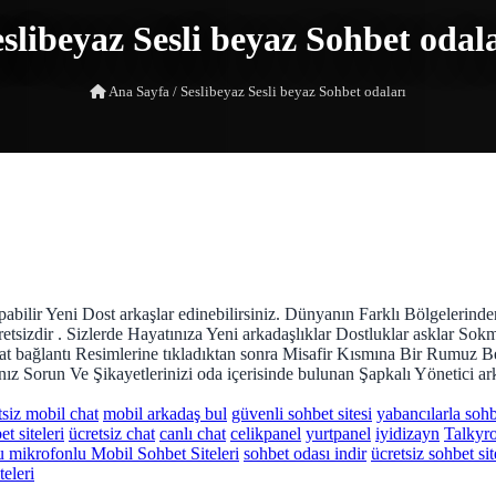
slibeyaz Sesli beyaz Sohbet odal
Ana Sayfa
/
Seslibeyaz Sesli beyaz Sohbet odaları
abilir Yeni Dost arkaşlar edinebilirsiniz. Dünyanın Farklı Bölgelerinde
izdir . Sizlerde Hayatınıza Yeni arkadaşlıklar Dostluklar asklar Sokma
 chat bağlantı Resimlerine tıkladıktan sonra Misafir Kısmına Bir Rumuz
nız Sorun Ve Şikayetlerinizi oda içerisinde bulunan Şapkalı Yönetici ark
tsiz mobil chat
mobil arkadaş bul
güvenli sohbet sitesi
yabancılarla soh
et siteleri
ücretsiz chat
canlı chat
celikpanel
yurtpanel
iyidizayn
Talkyr
 mikrofonlu Mobil Sohbet Siteleri
sohbet odası indir
ücretsiz sohbet sit
teleri