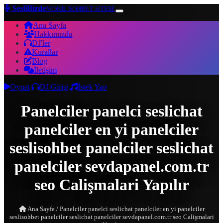
SesliBizde
MOBİL SOHBET SİTESİ
Ana Sayfa
Hakkımızda
DJ'ler
Kurallar
Blog
İletişim
Oynat
DJ Girişi
İstek Yap
Panelciler panelci seslichat
panelciler en yi panelciler
seslisohbet panelciler seslichat
panelciler sevdapanel.com.tr
seo Calişmalari Yapılır
Ana Sayfa
/
Panelciler panelci seslichat panelciler en yi panelciler
seslisohbet panelciler seslichat panelciler sevdapanel.com.tr seo Calişmalari