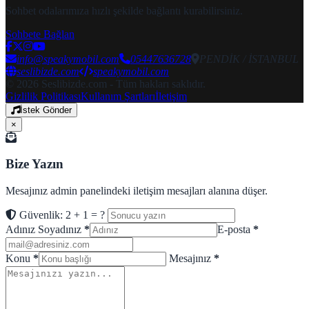
Sohbet odalarımıza hızlı şekilde bağlantı kurabilirsiniz.
Sohbete Bağlan
info@speakymobil.com
05447636728
PENDİK / İSTANBUL
seslibizde.com
speakymobil.com
© 2026 Seslibizde.com - Tüm hakları saklıdır.
Gizlilik Politikası
Kullanım Şartları
İletişim
İstek Gönder
×
Bize Yazın
Mesajınız admin panelindeki iletişim mesajları alanına düşer.
Güvenlik: 2 + 1 = ?
Adınız Soyadınız
*
E-posta
*
Konu
*
Mesajınız
*