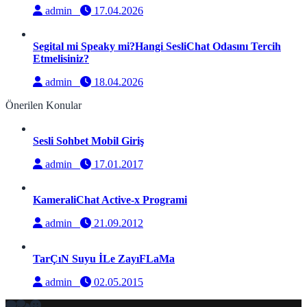
admin
17.04.2026
Segital mi Speaky mi?Hangi SesliChat Odasını Tercih
Etmelisiniz?
admin
18.04.2026
Önerilen Konular
Sesli Sohbet Mobil Giriş
admin
17.01.2017
KameraliChat Active-x Programi
admin
21.09.2012
TarÇıN Suyu İLe ZayıFLaMa
admin
02.05.2015