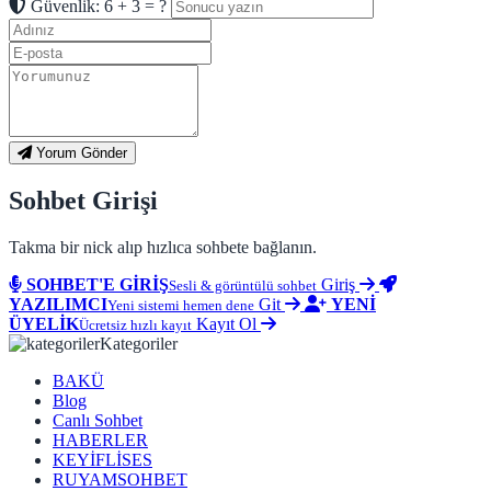
Güvenlik: 6 + 3 = ?
Yorum Gönder
Sohbet Girişi
Takma bir nick alıp hızlıca sohbete bağlanın.
SOHBET'E GİRİŞ
Giriş
Sesli & görüntülü sohbet
YAZILIMCI
Git
YENİ
Yeni sistemi hemen dene
ÜYELİK
Kayıt Ol
Ücretsiz hızlı kayıt
Kategoriler
BAKÜ
Blog
Canlı Sohbet
HABERLER
KEYİFLİSES
RUYAMSOHBET