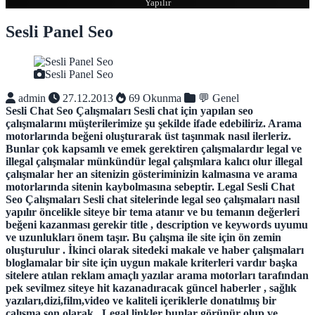
Yapılır
Sesli Panel Seo
Sesli Panel Seo
admin
27.12.2013
69 Okunma
💬 Genel
Sesli Chat Seo Çalışmaları
Sesli chat için yapılan seo
çalışmalarını müşterilerimize şu şekilde ifade edebiliriz. Arama
motorlarında beğeni oluşturarak üst taşınmak nasıl ilerleriz.
Bunlar çok kapsamlı ve emek gerektiren çalışmalardır legal ve
illegal çalışmalar münkündür legal çalışmlara kalıcı olur illegal
çalışmalar her an sitenizin gösteriminizin kalmasına ve arama
motorlarında sitenin kaybolmasına sebeptir.
Legal Sesli Chat
Seo Çalışmaları
Sesli chat sitelerinde legal seo çalışmaları nasıl
yapılır öncelikle siteye bir tema atanır ve bu temanın değerleri
beğeni kazanması gerekir title , description ve keywords uyumu
ve uzunlukları önem taşır. Bu çalışma ile site için ön zemin
oluşturulur . İkinci olarak sitedeki makale ve haber çalışmaları
bloglamalar bir site için uygun makale kriterleri vardır başka
sitelere atılan reklam amaçlı yazılar arama motorları tarafından
pek sevilmez siteye hit kazanadıracak güncel haberler , sağlık
yazıları,dizi,film,video ve kaliteli içeriklerle donatılmış bir
çalışma son olarak . Legal linkler bunlar görünür olup ve