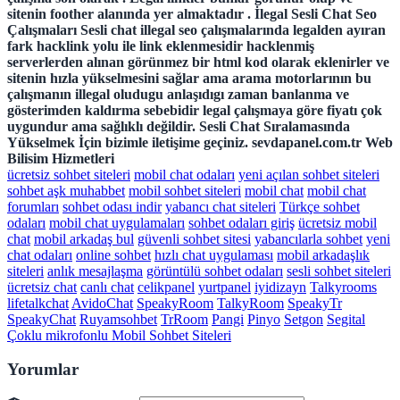
sitenin foother alanında yer almaktadır .
İlegal Sesli Chat Seo
Çalışmaları
Sesli chat illegal seo çalışmalarında legalden ayıran
fark hacklink yolu ile link eklenmesidir hacklenmiş
serverlerden alınan görünmez bir html kod olarak eklenirler ve
sitenin hızla yükselmesini sağlar ama arama motorlarının bu
çalışmanın illegal oludugu anlaşıdıgı zaman banlanma ve
gösterimden kaldırma sebebidir legal çalışmaya göre fiyatı çok
uygundur ama sağlıklı değildir.
Sesli Chat Sıralamasında
Yükselmek İçin bizimle iletişime geçiniz. sevdapanel.com.tr Web
Bilisim Hizmetleri
ücretsiz sohbet siteleri
mobil chat odaları
yeni açılan sohbet siteleri
sohbet aşk muhabbet
mobil sohbet siteleri
mobil chat
mobil chat
forumları
sohbet odası indir
yabancı chat siteleri
Türkçe sohbet
odaları
mobil chat uygulamaları
sohbet odaları giriş
ücretsiz mobil
chat
mobil arkadaş bul
güvenli sohbet sitesi
yabancılarla sohbet
yeni
chat odaları
online sohbet
hızlı chat uygulaması
mobil arkadaşlık
siteleri
anlık mesajlaşma
görüntülü sohbet odaları
sesli sohbet siteleri
ücretsiz chat
canlı chat
celikpanel
yurtpanel
iyidizayn
Talkyrooms
lifetalkchat
AvidoChat
SpeakyRoom
TalkyRoom
SpeakyTr
SpeakyChat
Ruyamsohbet
TrRoom
Pangi
Pinyo
Setgon
Segital
Çoklu mikrofonlu Mobil Sohbet Siteleri
Yorumlar