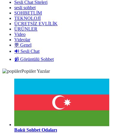
Sesli Chat Siteleri
sesli sohbet
SOHBETLİM
TEKNOLOJİ
ÜCRETSİZ EVLİLİK
ÜRÜNLER
Video
Videolar
💬 Genel
🔊 Sesli Chat
📹 Görüntülü Sohbet
Popüler Yazılar
Bakü Sohbet Odaları