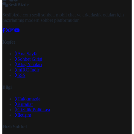
SesliBizde
Seslibizde.com sesli sohbet, mobil chat ve arkadaşlık odaları için
hazırlanmış modern sohbet platformudur.
Keşfet
Ana Sayfa
Sohbet Girişi
Blog Yazıları
mIRC İndir
SSS
Bilgi
Hakkımızda
Kurallar
Gizlilik Politikası
İletişim
Hızlı Sohbet