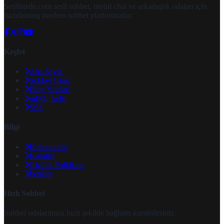
Seslibizde.com sesli sohbet, mobil chat ve arkadaşlık odaları için
hazırlanmış modern sohbet platformudur.
Keşfet
Ana Sayfa
Sohbet Girişi
Blog Yazıları
mIRC İndir
SSS
Bilgi
Hakkımızda
Kurallar
Gizlilik Politikası
İletişim
Hızlı Sohbet
Sohbet odalarımıza hızlı şekilde bağlantı kurabilirsiniz.