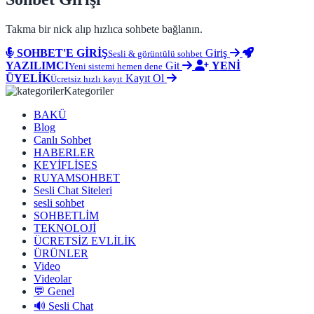
Takma bir nick alıp hızlıca sohbete bağlanın.
SOHBET'E GİRİŞ
Giriş
Sesli & görüntülü sohbet
YAZILIMCI
Git
YENİ
Yeni sistemi hemen dene
ÜYELİK
Kayıt Ol
Ücretsiz hızlı kayıt
Kategoriler
BAKÜ
Blog
Canlı Sohbet
HABERLER
KEYİFLİSES
RUYAMSOHBET
Sesli Chat Siteleri
sesli sohbet
SOHBETLİM
TEKNOLOJİ
ÜCRETSİZ EVLİLİK
ÜRÜNLER
Video
Videolar
💬 Genel
🔊 Sesli Chat