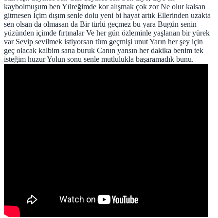
kaybolmuşum ben Yüreğimde kor alışmak çok zor Ne olur kalsan
gitmesen İçim dışım senle dolu yeni bi hayat artık Ellerinden uzakta
sen olsan da olmasan da Bir türlü geçmez bu yara Bugün senin
yüzünden içimde fırtınalar Ve her gün özleminle yaşlanan bir yürek
var Sevip sevilmek istiyorsan tüm geçmişi unut Yarın her şey için
geç olacak kalbim sana buruk Canın yansın her dakika benim tek
isteğim huzur Yolun sonu senle mutlulukla başaramadık bunu.