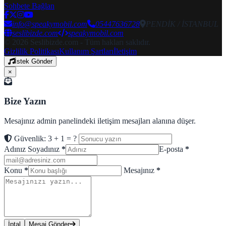
Sohbete Bağlan
info@speakymobil.com
05447636728
PENDİK / İSTANBUL
seslibizde.com
speakymobil.com
© 2026 Seslibizde.com - Tüm hakları saklıdır.
Gizlilik Politikası
Kullanım Şartları
İletişim
İstek Gönder
×
Bize Yazın
Mesajınız admin panelindeki iletişim mesajları alanına düşer.
Güvenlik: 3 + 1 = ?
Adınız Soyadınız
*
E-posta
*
Konu
*
Mesajınız
*
İptal
Mesaj Gönder