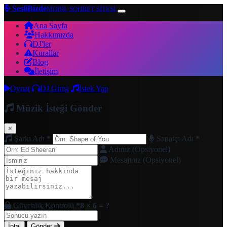
SesliBizde
MOBİL SOHBET SİTESİ
Ana Sayfa
Hakkımızda
DJ'ler
Kurallar
Blog
İletişim
Oynat
DJ Girişi
İstek Yap
Müzik İsteği Gönder
×
Şarkı Adı
*
Sanatçı Adı
*
Adınız (Opsiyonel)
Mesajınız (Opsiyonel)
Güvenlik Kontrolü
*
8 × 6 = ?
İptal
Gönder