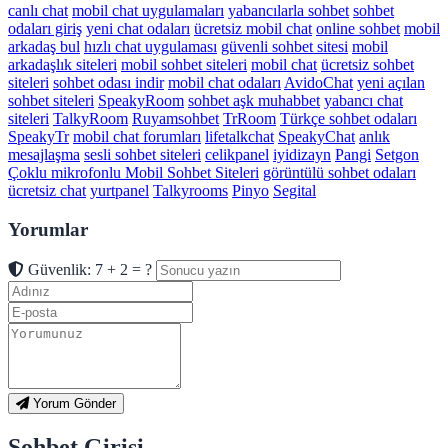
canlı chat
mobil chat uygulamaları
yabancılarla sohbet
sohbet
odaları giriş
yeni chat odaları
ücretsiz mobil chat
online sohbet
mobil
arkadaş bul
hızlı chat uygulaması
güvenli sohbet sitesi
mobil
arkadaşlık siteleri
mobil sohbet siteleri
mobil chat
ücretsiz sohbet
siteleri
sohbet odası indir
mobil chat odaları
AvidoChat
yeni açılan
sohbet siteleri
SpeakyRoom
sohbet aşk muhabbet
yabancı chat
siteleri
TalkyRoom
Ruyamsohbet
TrRoom
Türkçe sohbet odaları
SpeakyTr
mobil chat forumları
lifetalkchat
SpeakyChat
anlık
mesajlaşma
sesli sohbet siteleri
celikpanel
iyidizayn
Pangi
Setgon
Çoklu mikrofonlu Mobil Sohbet Siteleri
görüntülü sohbet odaları
ücretsiz chat
yurtpanel
Talkyrooms
Pinyo
Segital
Yorumlar
Güvenlik: 7 + 2 = ?
Yorum Gönder
Sohbet Girişi