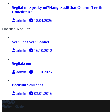
Segital mi Speaky mi?Hangi SesliChat Odasını Tercih
Etmelisiniz?
admin
18.04.2026
Önerilen Konular
SesliChat Sesli Sohbet
admin
16.10.2012
Segital.com
admin
11.10.2025
Bodrum Sesli chat
admin
03.01.2016
SesliBizde