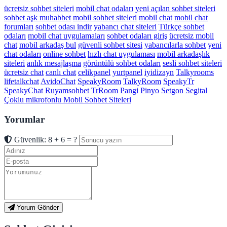
ücretsiz sohbet siteleri
mobil chat odaları
yeni açılan sohbet siteleri
sohbet aşk muhabbet
mobil sohbet siteleri
mobil chat
mobil chat
forumları
sohbet odası indir
yabancı chat siteleri
Türkçe sohbet
odaları
mobil chat uygulamaları
sohbet odaları giriş
ücretsiz mobil
chat
mobil arkadaş bul
güvenli sohbet sitesi
yabancılarla sohbet
yeni
chat odaları
online sohbet
hızlı chat uygulaması
mobil arkadaşlık
siteleri
anlık mesajlaşma
görüntülü sohbet odaları
sesli sohbet siteleri
ücretsiz chat
canlı chat
celikpanel
yurtpanel
iyidizayn
Talkyrooms
lifetalkchat
AvidoChat
SpeakyRoom
TalkyRoom
SpeakyTr
SpeakyChat
Ruyamsohbet
TrRoom
Pangi
Pinyo
Setgon
Segital
Çoklu mikrofonlu Mobil Sohbet Siteleri
Yorumlar
Güvenlik: 8 + 6 = ?
Yorum Gönder