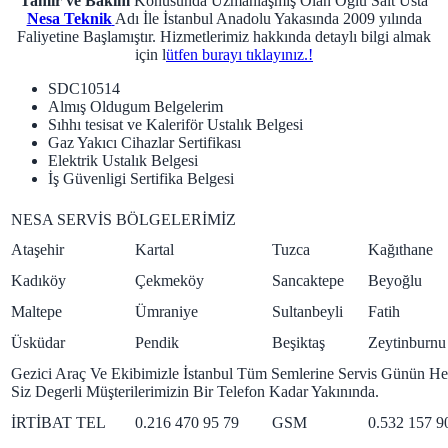
Tamir ve Bakım
Konusunda Uzmanlaşmış Olan Oglu Sait Usta
Nesa Teknik
Adı İle İstanbul Anadolu Yakasında 2009 yılında
Faliyetine Başlamıştır. Hizmetlerimiz hakkında detaylı bilgi almak
için l
ütfen burayı tıklayınız.!
SDC10514
Almış Oldugum Belgelerim
Sıhhı tesisat ve Kaleriför Ustalık Belgesi
Gaz Yakıcı Cihazlar Sertifikası
Elektrik Ustalık Belgesi
İş Güvenligi Sertifika Belgesi
NESA SERVİS BÖLGELERİMİZ
Ataşehir
Kartal
Tuzca
Kağıthane
Kadıköy
Çekmeköy
Sancaktepe
Beyoğlu
Maltepe
Ümraniye
Sultanbeyli
Fatih
Üsküdar
Pendik
Beşiktaş
Zeytinburnu
Gezici Araç Ve Ekibimizle İstanbul Tüm Semlerine Servis Günün Her
Siz Degerli Müşterilerimizin Bir Telefon Kadar Yakınında.
İRTİBAT TEL
0.216 470 95 79
GSM
0.532 157 9