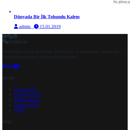
Dünyada Bir İlk Tohumlu Kalem
admin
15.01.2019
SesliBizde
Seslibizde.com sesli sohbet, mobil chat ve arkadaşlık odaları için
hazırlanmış modern sohbet platformudur.
Keşfet
Ana Sayfa
Sohbet Girişi
Blog Yazıları
mIRC İndir
SSS
Bilgi