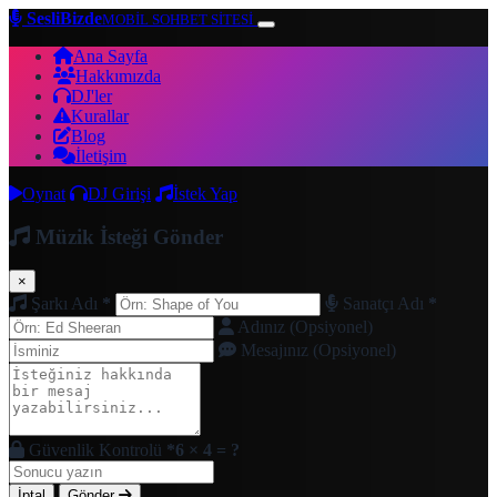
SesliBizde
MOBİL SOHBET SİTESİ
Ana Sayfa
Hakkımızda
DJ'ler
Kurallar
Blog
İletişim
Oynat
DJ Girişi
İstek Yap
Müzik İsteği Gönder
×
Şarkı Adı
*
Sanatçı Adı
*
Adınız (Opsiyonel)
Mesajınız (Opsiyonel)
Güvenlik Kontrolü
*
6 × 4 = ?
İptal
Gönder