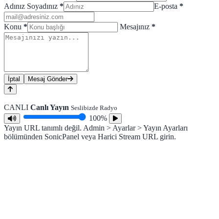
Adınız Soyadınız
*
E-posta
*
Konu
*
Mesajınız
*
İptal
Mesaj Gönder
CANLI
Canlı Yayın
Seslibizde Radyo
100%
Yayın URL tanımlı değil. Admin > Ayarlar > Yayın Ayarları
bölümünden SonicPanel veya Harici Stream URL girin.