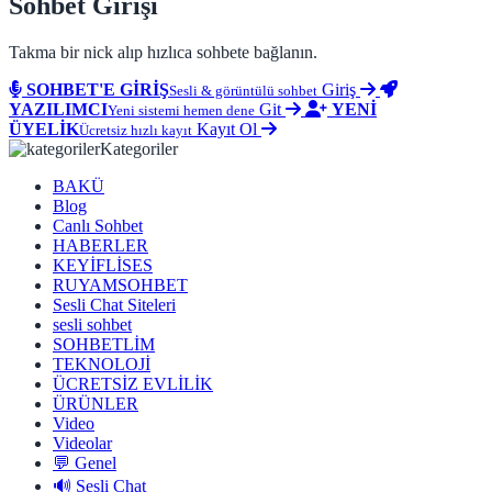
Sohbet Girişi
Takma bir nick alıp hızlıca sohbete bağlanın.
SOHBET'E GİRİŞ
Giriş
Sesli & görüntülü sohbet
YAZILIMCI
Git
YENİ
Yeni sistemi hemen dene
ÜYELİK
Kayıt Ol
Ücretsiz hızlı kayıt
Kategoriler
BAKÜ
Blog
Canlı Sohbet
HABERLER
KEYİFLİSES
RUYAMSOHBET
Sesli Chat Siteleri
sesli sohbet
SOHBETLİM
TEKNOLOJİ
ÜCRETSİZ EVLİLİK
ÜRÜNLER
Video
Videolar
💬 Genel
🔊 Sesli Chat