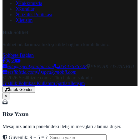
Hakkımızda
Kurallar
Gizlilik Politikası
İletişim
Hızlı Sohbet
Sohbet odalarımıza hızlı şekilde bağlantı kurabilirsiniz.
Sohbete Bağlan
info@speakymobil.com
05447636728
PENDİK / İSTANBUL
seslibizde.com
speakymobil.com
© 2026 Seslibizde.com - Tüm hakları saklıdır.
Gizlilik Politikası
Kullanım Şartları
İletişim
İstek Gönder
×
Bize Yazın
Mesajınız admin panelindeki iletişim mesajları alanına düşer.
Güvenlik: 9 + 5 = ?