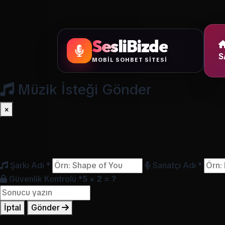
SesliBizde
S
MOBİL SOHBET SİTESİ
Müzik İsteği Gönder
×
Şarkı Adı
*
Sanatçı Adı
*
Güvenlik Kontrolü
*
5 × 2 = ?
İptal
Gönder