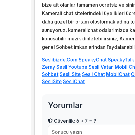
bize ait olanlar tamamen ücretsiz ve sinir
Kamerali chat sitelerindeki üyelikleri ücr
daha güzel bir ortam olusturmak adina tüm
sunuyoruz, kameralichat odalarimizda ka
konusabilir müzik dinletebilirsiniz, Kame
genel Sohbet imkanlarindan Faydalanabili
Seslibizde.Com
SpeakyChat
SpeakyTalk
Zeray
Sesli Youtube
Sesli Vatan
Mobil Ch
Sohbet
Sesli Site
Sesli Chat
MobilChat
O
SesliSite
SesliChat
Yorumlar
Güvenlik: 6 + 7 = ?