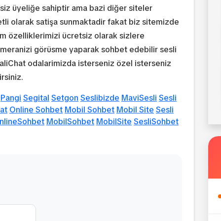
siz üyeliğe sahiptir ama bazi diğer siteler
etli olarak satişa sunmaktadir fakat biz sitemizde
 özelliklerimizi ücretsiz olarak sizlere
meranizi görüsme yaparak sohbet edebilir sesli
raliChat odalarimizda isterseniz özel isterseniz
rsiniz.
Pangi
Segital
Setgon
Seslibizde
MaviSesli
Sesli
at
Online Sohbet
Mobil Sohbet
Mobil Site
Sesli
nlineSohbet
MobilSohbet
MobilSite
SesliSohbet