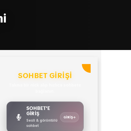
mi
SOHBET GIRIŞI
Takma bir nick alıp hızlıca sohbete
bağlanın.
SOHBET'E
GİRİŞ
GIRIŞ
Sesli & görüntülü
sohbet