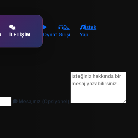
DJ
İstek
G
İLETIŞIM
Oynat
Girişi
Yap
Mesajınız (Opsiyonel)