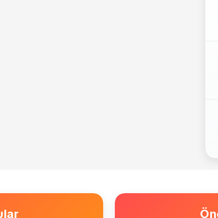
lar
Ön