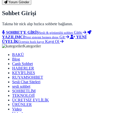
Yorum Gönder
Sohbet Girişi
Takma bir nick alıp hızlıca sohbete bağlanın.
SOHBET'E GİRİŞ
Giriş
Sesli & görüntülü sohbet
YAZILIMCI
Git
YENİ
Yeni sistemi hemen dene
ÜYELİK
Kayıt Ol
Ücretsiz hızlı kayıt
Kategoriler
BAKÜ
Blog
Canlı Sohbet
HABERLER
KEYİFLİSES
RUYAMSOHBET
Sesli Chat Siteleri
sesli sohbet
SOHBETLİM
TEKNOLOJİ
ÜCRETSİZ EVLİLİK
ÜRÜNLER
Video