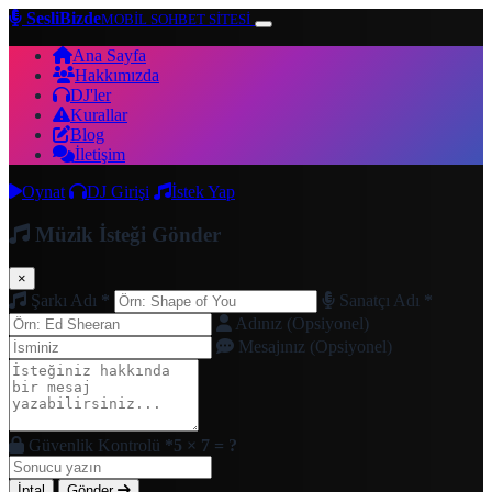
SesliBizde
MOBİL SOHBET SİTESİ
Ana Sayfa
Hakkımızda
DJ'ler
Kurallar
Blog
İletişim
Oynat
DJ Girişi
İstek Yap
Müzik İsteği Gönder
×
Şarkı Adı
*
Sanatçı Adı
*
Adınız (Opsiyonel)
Mesajınız (Opsiyonel)
Güvenlik Kontrolü
*
5 × 7 = ?
İptal
Gönder