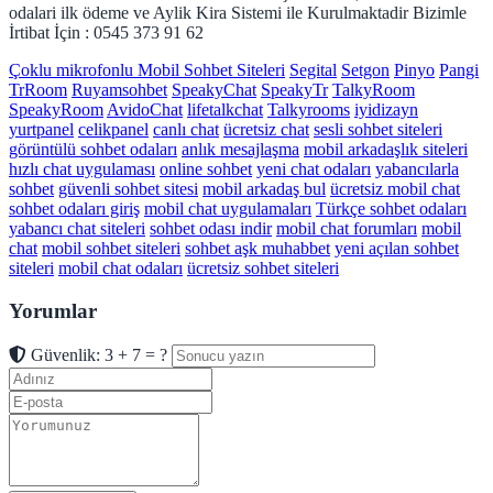
odalari ilk ödeme ve Aylik Kira Sistemi ile Kurulmaktadir Bizimle
İrtibat İçin : 0545 373 91 62
Çoklu mikrofonlu Mobil Sohbet Siteleri
Segital
Setgon
Pinyo
Pangi
TrRoom
Ruyamsohbet
SpeakyChat
SpeakyTr
TalkyRoom
SpeakyRoom
AvidoChat
lifetalkchat
Talkyrooms
iyidizayn
yurtpanel
celikpanel
canlı chat
ücretsiz chat
sesli sohbet siteleri
görüntülü sohbet odaları
anlık mesajlaşma
mobil arkadaşlık siteleri
hızlı chat uygulaması
online sohbet
yeni chat odaları
yabancılarla
sohbet
güvenli sohbet sitesi
mobil arkadaş bul
ücretsiz mobil chat
sohbet odaları giriş
mobil chat uygulamaları
Türkçe sohbet odaları
yabancı chat siteleri
sohbet odası indir
mobil chat forumları
mobil
chat
mobil sohbet siteleri
sohbet aşk muhabbet
yeni açılan sohbet
siteleri
mobil chat odaları
ücretsiz sohbet siteleri
Yorumlar
Güvenlik: 3 + 7 = ?