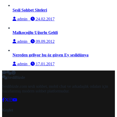
Sesli Sohbet Siteleri
admin
24.02.2017
Malkoçoğlu Uğurlu Geldi
admin
09.09.2012
Nereden geliyor bu öz güven Ey seslidünya
admin
17.01.2017
SesliBizde
Seslibizde.com sesli sohbet, mobil chat ve arkadaşlık odaları için
hazırlanmış modern sohbet platformudur.
Keşfet