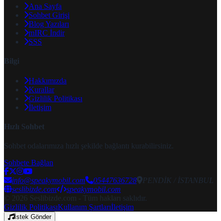
Ana Sayfa
Sohbet Girişi
Blog Yazıları
mIRC İndir
SSS
Bilgi
Hakkımızda
Kurallar
Gizlilik Politikası
İletişim
Hızlı Sohbet
Sohbet odalarımıza hızlı şekilde bağlantı kurabilirsiniz.
Sohbete Bağlan
info@speakymobil.com
05447636728
PENDİK / İSTANBUL
seslibizde.com
speakymobil.com
© 2026 Seslibizde.com - Tüm hakları saklıdır.
Gizlilik Politikası
Kullanım Şartları
İletişim
İstek Gönder