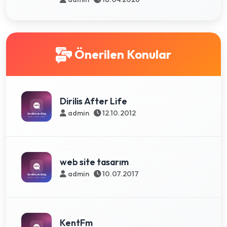
Önerilen Konular
Dirilis After Life
admin
12.10.2012
web site tasarım
admin
10.07.2017
KentFm