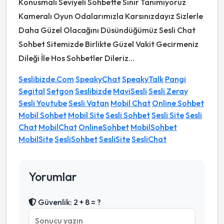
Konusmalı Seviyeli Sohbette Sınır Tanımıyoruz
Kameralı Oyun Odalarımızla Karsınızdayız Sizlerle
Daha Güzel Olacağını Düsündüğümüz Sesli Chat
Sohbet Sitemizde Birlikte Güzel Vakit Gecirmeniz
Dileği İle Hos Sohbetler Dileriz...
Seslibizde.Com
SpeakyChat
SpeakyTalk
Pangi
Segital
Setgon
Seslibizde
MaviSesli
Sesli Zeray
Sesli Youtube
Sesli Vatan
Mobil Chat
Online Sohbet
Mobil Sohbet
Mobil Site
Sesli Sohbet
Sesli Site
Sesli
Chat
MobilChat
OnlineSohbet
MobilSohbet
MobilSite
SesliSohbet
SesliSite
SesliChat
Yorumlar
Güvenlik: 2 + 8 = ?