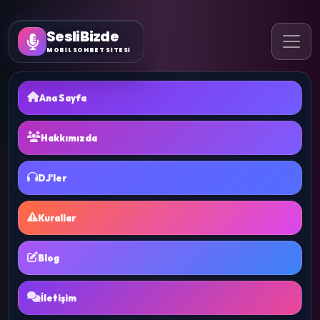
SesliBizde
MOBİL SOHBET SİTESİ
Ana Sayfa
Hakkımızda
DJ'ler
Kurallar
Blog
İletişim