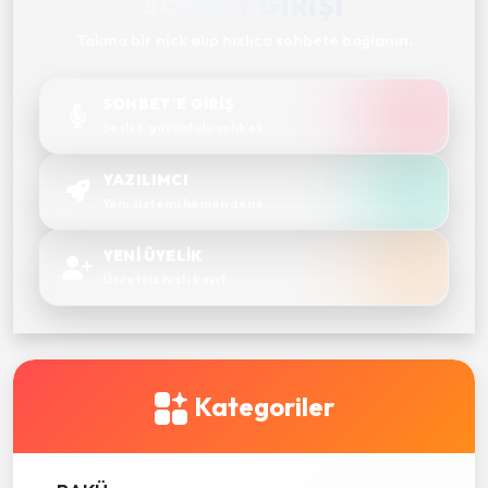
SOHBET GIRIŞI
Takma bir nick alıp hızlıca sohbete bağlanın.
SOHBET'E GİRİŞ
Sesli & görüntülü sohbet
YAZILIMCI
Yeni sistemi hemen dene
YENİ ÜYELİK
Ücretsiz hızlı kayıt
Kategoriler