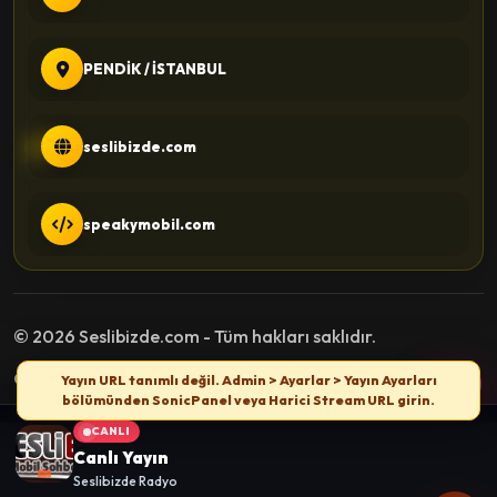
PENDİK / İSTANBUL
seslibizde.com
speakymobil.com
© 2026 Seslibizde.com - Tüm hakları saklıdır.
Gizlilik Politikası
Kullanım Şartları
İletişim
Yayın URL tanımlı değil. Admin > Ayarlar > Yayın Ayarları
bölümünden SonicPanel veya Harici Stream URL girin.
CANLI
Canlı Yayın
Seslibizde Radyo