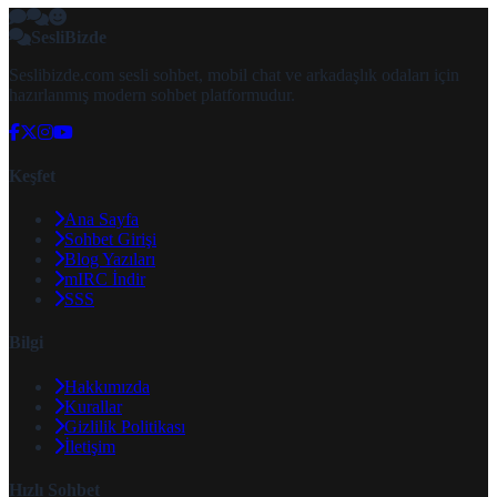
SesliBizde
Seslibizde.com sesli sohbet, mobil chat ve arkadaşlık odaları için
hazırlanmış modern sohbet platformudur.
Keşfet
Ana Sayfa
Sohbet Girişi
Blog Yazıları
mIRC İndir
SSS
Bilgi
Hakkımızda
Kurallar
Gizlilik Politikası
İletişim
Hızlı Sohbet