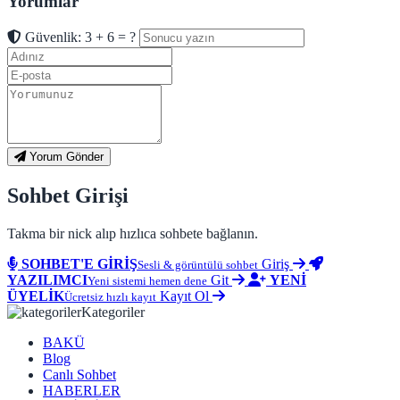
Yorumlar
Güvenlik: 3 + 6 = ?
Yorum Gönder
Sohbet Girişi
Takma bir nick alıp hızlıca sohbete bağlanın.
SOHBET'E GİRİŞ
Giriş
Sesli & görüntülü sohbet
YAZILIMCI
Git
YENİ
Yeni sistemi hemen dene
ÜYELİK
Kayıt Ol
Ücretsiz hızlı kayıt
Kategoriler
BAKÜ
Blog
Canlı Sohbet
HABERLER