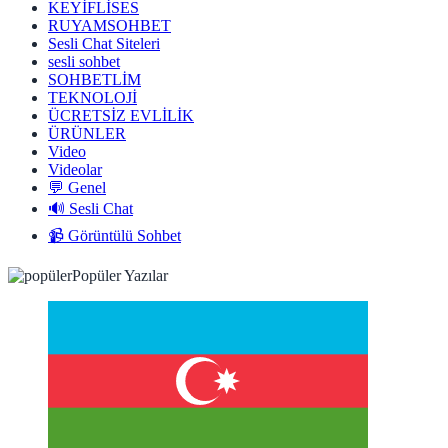
KEYİFLİSES
RUYAMSOHBET
Sesli Chat Siteleri
sesli sohbet
SOHBETLİM
TEKNOLOJİ
ÜCRETSİZ EVLİLİK
ÜRÜNLER
Video
Videolar
💬 Genel
🔊 Sesli Chat
📹 Görüntülü Sohbet
Popüler Yazılar