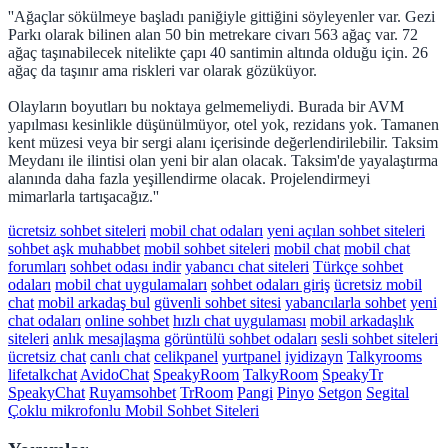
''Ağaçlar sökülmeye başladı paniğiyle gittiğini söyleyenler var. Gezi
Parkı olarak bilinen alan 50 bin metrekare civarı 563 ağaç var. 72
ağaç taşınabilecek nitelikte çapı 40 santimin altında olduğu için. 26
ağaç da taşınır ama riskleri var olarak gözüküyor.
Olayların boyutları bu noktaya gelmemeliydi. Burada bir AVM
yapılması kesinlikle düşünülmüyor, otel yok, rezidans yok. Tamanen
kent müzesi veya bir sergi alanı içerisinde değerlendirilebilir. Taksim
Meydanı ile ilintisi olan yeni bir alan olacak. Taksim'de yayalaştırma
alanında daha fazla yeşillendirme olacak. Projelendirmeyi
mimarlarla tartışacağız.''
ücretsiz sohbet siteleri
mobil chat odaları
yeni açılan sohbet siteleri
sohbet aşk muhabbet
mobil sohbet siteleri
mobil chat
mobil chat
forumları
sohbet odası indir
yabancı chat siteleri
Türkçe sohbet
odaları
mobil chat uygulamaları
sohbet odaları giriş
ücretsiz mobil
chat
mobil arkadaş bul
güvenli sohbet sitesi
yabancılarla sohbet
yeni
chat odaları
online sohbet
hızlı chat uygulaması
mobil arkadaşlık
siteleri
anlık mesajlaşma
görüntülü sohbet odaları
sesli sohbet siteleri
ücretsiz chat
canlı chat
celikpanel
yurtpanel
iyidizayn
Talkyrooms
lifetalkchat
AvidoChat
SpeakyRoom
TalkyRoom
SpeakyTr
SpeakyChat
Ruyamsohbet
TrRoom
Pangi
Pinyo
Setgon
Segital
Çoklu mikrofonlu Mobil Sohbet Siteleri