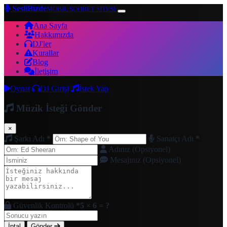
SesliBizde
MOBİL SOHBET SİTESİ
Ana Sayfa
Hakkımızda
DJ'ler
Kurallar
Blog
İletişim
Oynat
DJ Girişi
İstek Yap
Müzik İsteği Gönder
×
Şarkı Adı
*
Sanatçı Adı
*
Adınız (Opsiyonel)
Mesajınız (Opsiyonel)
Güvenlik Kontrolü
*
5 × 6 = ?
İptal
Gönder