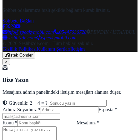
Sohbet odalarımıza hızlı şekilde bağlantı kurabilirsiniz.
Sohbete Bağlan
info@speakymobil.com
05447636728
PENDİK / İSTANBUL
seslibizde.com
speakymobil.com
© 2026 Seslibizde.com - Tüm hakları saklıdır.
Gizlilik Politikası
Kullanım Şartları
İletişim
İstek Gönder
×
Bize Yazın
Mesajınız admin panelindeki iletişim mesajları alanına düşer.
Güvenlik: 2 + 4 = ?
Adınız Soyadınız
*
E-posta
*
Konu
*
Mesajınız
*