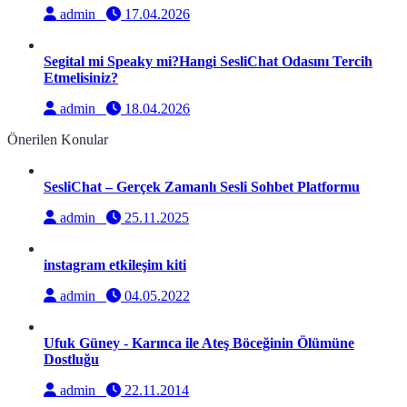
admin
17.04.2026
Segital mi Speaky mi?Hangi SesliChat Odasını Tercih
Etmelisiniz?
admin
18.04.2026
Önerilen Konular
SesliChat – Gerçek Zamanlı Sesli Sohbet Platformu
admin
25.11.2025
instagram etkileşim kiti
admin
04.05.2022
Ufuk Güney - Karınca ile Ateş Böceğinin Ölümüne
Dostluğu
admin
22.11.2014