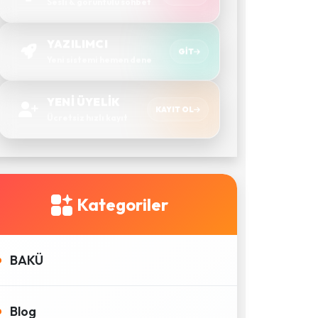
Sesli & görüntülü sohbet
YAZILIMCI
GIT
Yeni sistemi hemen dene
YENİ ÜYELİK
KAYIT OL
Ücretsiz hızlı kayıt
Kategoriler
BAKÜ
Blog