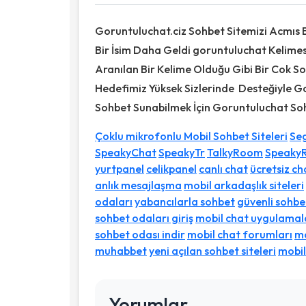
Goruntuluchat.ciz Sohbet Sitemizi Acmıs B
Bir İsim Daha Geldi goruntuluchat Keli
Aranılan Bir Kelime Olduğu Gibi Bir Cok So
Hedefimiz Yüksek Sizlerinde Desteğiyle Go
Sohbet Sunabilmek İçin Goruntuluchat Soh
Çoklu mikrofonlu Mobil Sohbet Siteleri
Seg
SpeakyChat
SpeakyTr
TalkyRoom
Speaky
yurtpanel
celikpanel
canlı chat
ücretsiz ch
anlık mesajlaşma
mobil arkadaşlık siteleri
odaları
yabancılarla sohbet
güvenli sohbet
sohbet odaları giriş
mobil chat uygulamal
sohbet odası indir
mobil chat forumları
mo
muhabbet
yeni açılan sohbet siteleri
mobil
Yorumlar