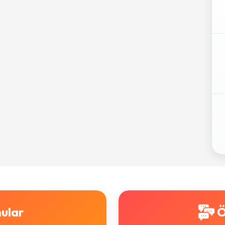
ular
Ö