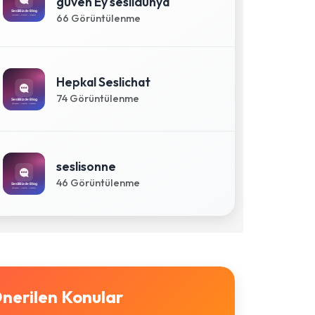
güven Ey seslidünya
66 Görüntülenme
Hepkal Seslichat
74 Görüntülenme
seslisonne
46 Görüntülenme
nerilen Konular