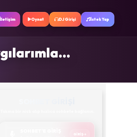
İletişim
Oynat
DJ Girişi
İstek Yap
gılarımla...
SOHBET GIRIŞI
Takma bir nick alıp hızlıca sohbete bağlanın.
SOHBET'E GİRİŞ
GIRIŞ