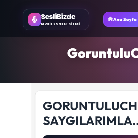
SesliBizde
Ana Sayfa
MOBİL SOHBET SİTESİ
GoruntuluCh
GORUNTULUCHAT
SAYGILARIMLA..