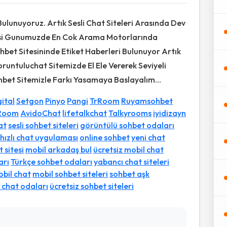
ulunuyoruz. Artık Sesli Chat Siteleri Arasında Dev
mesi Gunumuzde En Cok Arama Motorlarında
hbet Sitesininde Etiket Haberleri Bulunuyor Artık
runtuluchat Sitemizde El Ele Vererek Seviyeli
bet Sitemizle Farkı Yasamaya Baslayalım...
ital
Setgon
Pinyo
Pangi
TrRoom
Ruyamsohbet
Room
AvidoChat
lifetalkchat
Talkyrooms
iyidizayn
at
sesli sohbet siteleri
görüntülü sohbet odaları
hızlı chat uygulaması
online sohbet
yeni chat
 sitesi
mobil arkadaş bul
ücretsiz mobil chat
arı
Türkçe sohbet odaları
yabancı chat siteleri
bil chat
mobil sohbet siteleri
sohbet aşk
 chat odaları
ücretsiz sohbet siteleri