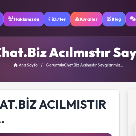
Hakkımızda
DJ'ler
Kurallar
Blog
at.Biz Acılmıstır Say
Ana Sayfa
/
GoruntuluChat.Biz Acılmıstır Saygılarımla...
.BIZ ACILMISTIR
.