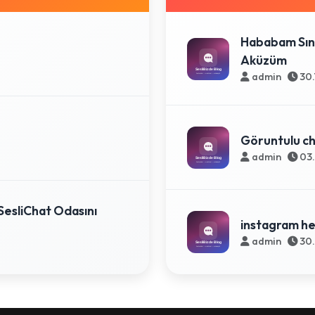
Hababam Sını
Aküzüm
admin
30.
Göruntulu cha
admin
03.
SesliChat Odasını
instagram he
admin
30.