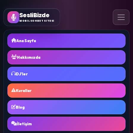
SesliBizde
MOBİL SOHBET SİTESİ
Ana Sayfa
Hakkımızda
DJ'ler
Kurallar
Blog
İletişim