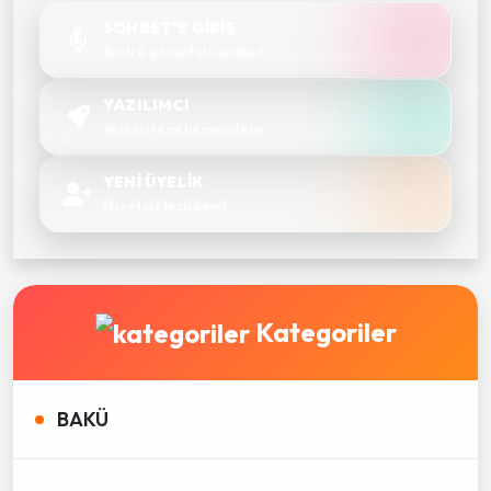
SOHBET'E GİRİŞ
Sesli & görüntülü sohbet
YAZILIMCI
Yeni sistemi hemen dene
YENİ ÜYELİK
Ücretsiz hızlı kayıt
Kategoriler
BAKÜ