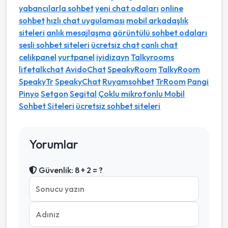
yabancılarla sohbet
yeni chat odaları
online
sohbet
hızlı chat uygulaması
mobil arkadaşlık
siteleri
anlık mesajlaşma
görüntülü sohbet odaları
sesli sohbet siteleri
ücretsiz chat
canlı chat
celikpanel
yurtpanel
iyidizayn
Talkyrooms
lifetalkchat
AvidoChat
SpeakyRoom
TalkyRoom
SpeakyTr
SpeakyChat
Ruyamsohbet
TrRoom
Pangi
Pinyo
Setgon
Segital
Çoklu mikrofonlu Mobil
Sohbet Siteleri
ücretsiz sohbet siteleri
Yorumlar
Güvenlik: 8 + 2 = ?