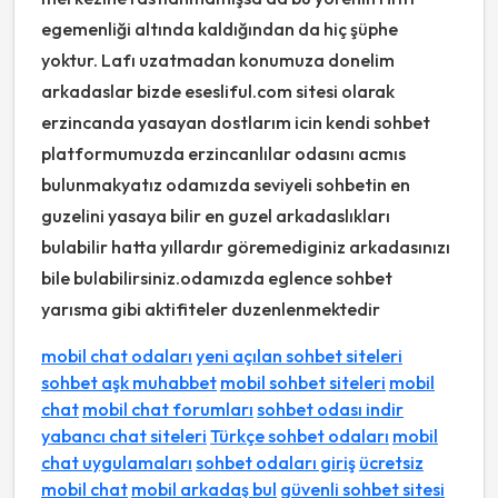
egemenliği altında kaldığından da hiç şüphe
yoktur. Lafı uzatmadan konumuza donelim
arkadaslar bizde esesliful.com sitesi olarak
erzincanda yasayan dostlarım icin kendi sohbet
platformumuzda erzincanlılar odasını acmıs
bulunmakyatız odamızda seviyeli sohbetin en
guzelini yasaya bilir en guzel arkadaslıkları
bulabilir hatta yıllardır göremediginiz arkadasınızı
bile bulabilirsiniz.odamızda eglence sohbet
yarısma gibi aktifiteler duzenlenmektedir
mobil chat odaları
yeni açılan sohbet siteleri
sohbet aşk muhabbet
mobil sohbet siteleri
mobil
chat
mobil chat forumları
sohbet odası indir
yabancı chat siteleri
Türkçe sohbet odaları
mobil
chat uygulamaları
sohbet odaları giriş
ücretsiz
mobil chat
mobil arkadaş bul
güvenli sohbet sitesi