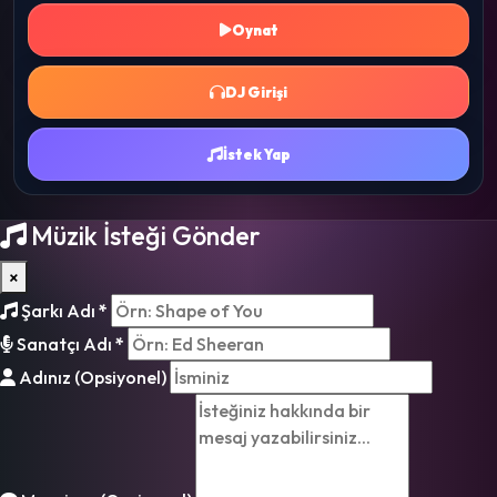
Oynat
DJ Girişi
İstek Yap
Müzik İsteği Gönder
×
Şarkı Adı
*
Sanatçı Adı
*
Adınız (Opsiyonel)