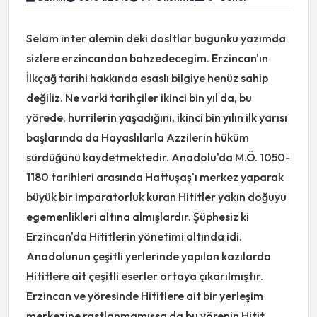
Selam inter alemin deki dosltlar bugunku yazımda
sizlere erzincandan bahzedecegim. Erzincan'ın
İlkçağ tarihi hakkında esaslı bilgiye henüz sahip
değiliz. Ne varki tarihçiler ikinci bin yıl da, bu
yörede, hurrilerin yaşadığını, ikinci bin yılın ilk yarısı
başlarında da Hayaslılarla Azzilerin hüküm
sürdüğünü kaydetmektedir. Anadolu'da M.Ö. 1050-
1180 tarihleri arasında Hattuşaş'ı merkez yaparak
büyük bir imparatorluk kuran Hititler yakın doğuyu
egemenlikleri altına almışlardır. Şüphesiz ki
Erzincan'da Hititlerin yönetimi altında idi.
Anadolunun çeşitli yerlerinde yapılan kazılarda
Hititlere ait çeşitli eserler ortaya çıkarılmıştır.
Erzincan ve yöresinde Hititlere ait bir yerleşim
merkezine rastlanmamışsa da bu yörenin Hitit