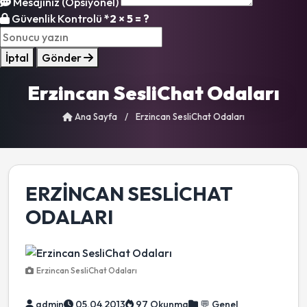
Mesajınız (Opsiyonel)
Güvenlik Kontrolü
*
2 × 5 = ?
İptal
Gönder
Erzincan SesliChat Odaları
Ana Sayfa
/
Erzincan SesliChat Odaları
ERZINCAN SESLICHAT
ODALARI
Erzincan SesliChat Odaları
admin
05.04.2013
97 Okunma
💬 Genel