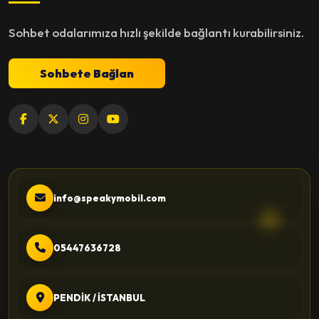
Sohbet odalarımıza hızlı şekilde bağlantı kurabilirsiniz.
Sohbete Bağlan
info@speakymobil.com
05447636728
PENDİK / İSTANBUL