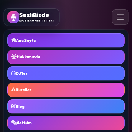
SesliBizde
MOBİL SOHBET SİTESİ
Ana Sayfa
Hakkımızda
DJ'ler
Kurallar
Blog
İletişim