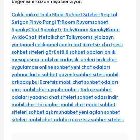
beğenisini kazanmışa benziyor.
Çoklu mikrofonlu Mobil Sohbet Siteleri
Segital
Setgon
Pinyo
Pangi
TrRoom
Ruyamsohbet
SpeakyChat
SpeakyTr
TalkyRoom
SpeakyRoom
AvidoChat
lifetalkchat
Talkyrooms
iyidizayn
yurtpanel
celikpanel
canlı chat
ücretsiz chat
sesli
sohbet siteleri
görüntülü sohbet odaları
anlık
mesajlaşma
mobil arkadaşlık siteleri
hızlı chat
uygulaması
online sohbet
yeni chat odaları
yabancılarla sohbet
güvenli sohbet sitesi
mobil
arkadaş bul
ücretsiz mobil chat
sohbet odaları
giriş
mobil chat uygulamaları
Türkçe sohbet
odaları
yabancı chat siteleri
sohbet odası indir
mobil chat forumları
mobil chat
mobil sohbet
siteleri
sohbet aşk muhabbet
yeni açılan sohbet
siteleri
mobil chat odaları
ücretsiz sohbet siteleri