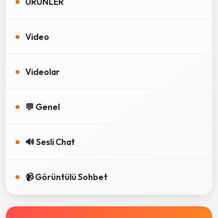
ÜRÜNLER
Video
Videolar
💬 Genel
🔊 Sesli Chat
📹 Görüntülü Sohbet