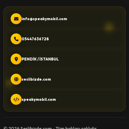
info@speakymobil.com
05447636728
PENDİK / İSTANBUL
seslibizde.com
speakymobil.com
© 2026 Seslibizde.com - Tüm hakları saklıdır.