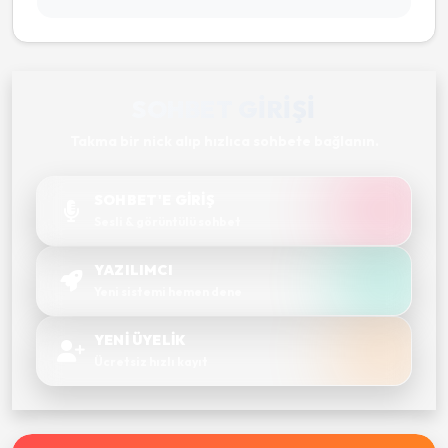
SOHBET GIRIŞI
Takma bir nick alıp hızlıca sohbete bağlanın.
SOHBET'E GİRİŞ
Sesli & görüntülü sohbet
YAZILIMCI
Yeni sistemi hemen dene
YENİ ÜYELİK
Ücretsiz hızlı kayıt